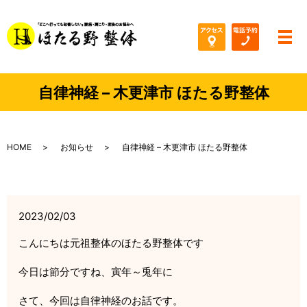
メ
自律神経 – 木更津市 ほたる野整体
HOME
お知らせ
自律神経 – 木更津市 ほたる野整体
2023/02/03
こんにちは元祖整体のほたる野整体です
今日は節分ですね、寅年～兎年に
さて、今回は自律神経のお話です。