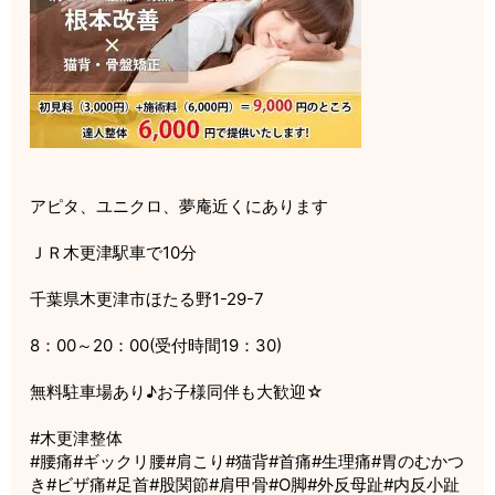
アピタ、ユニクロ、夢庵近くにあります
ＪＲ木更津駅車で10分
千葉県木更津市ほたる野1-29-7
8：00～20：00(受付時間19：30)
無料駐車場あり♪お子様同伴も大歓迎☆
#木更津整体
#腰痛#ギックリ腰#肩こり#猫背#首痛#生理痛#胃のむかつ
き#ビザ痛#足首#股関節#肩甲骨#O脚#外反母趾#内反小趾