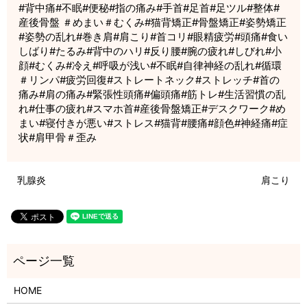
#背中痛#不眠#便秘#指の痛み#手首#足首#足ツル#整体#
産後骨盤 ＃めまい＃むくみ#猫背矯正#骨盤矯正#姿勢矯正
#姿勢の乱れ#巻き肩#肩こり#首コリ#眼精疲労#頭痛#食い
しばり#たるみ#背中のハリ#反り腰#腕の疲れ#しびれ#小
顔#むくみ#冷え#呼吸が浅い#不眠#自律神経の乱れ#循環
＃リンパ#疲労回復#ストレートネック#ストレッチ#首の
痛み#肩の痛み#緊張性頭痛#偏頭痛#筋トレ#生活習慣の乱
れ#仕事の疲れ#スマホ首#産後骨盤矯正#デスクワーク#め
まい#寝付きが悪い#ストレス#猫背#腰痛#顔色#神経痛#症
状#肩甲骨＃歪み
乳腺炎
肩こり
HOME