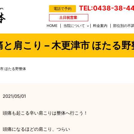
TEL:0438-38-4
電話で予約
土日祝営業
HOME
当院について
料金案内
部位別の不
痛と肩こり – 木更津市 ほたる野
津市 ほたる野整体
2021/05/01
頭痛も起こる辛い肩こりは整体へ行こう！
頭痛になるほどの肩こり、つらい