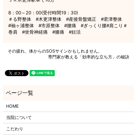
8：00～20：00(受付時間19：30)
＃る野整体 #木更津整体 #産後骨盤矯正 #君津整体
#袖ヶ浦整体 #市原整体 #腰痛 #ぎっくり腰#肩こり＃
巻肩 #坐骨神経痛 #膝痛 #妊活
その疲れ、体からのSOSサインかもしれません。
専門家が教える「効率的な立ち方」の秘訣
HOME
当院について
こだわり