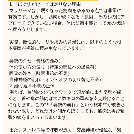
1. 「ほぐすだけ」では足りない理由
マッサージは、硬くなった筋肉をゆるめる点では非常に
有効です。しかし、筋肉が硬くなる「原因」そのものにア
プローチできていない場合、体は防衛本能として元の状態
へ戻ろうとします。
実際、慢性的なコリや痛みの背景には、以下のような根
本要因が複雑に積み重なっています。
姿勢のクセ（骨格の歪み）
体の使い方の偏り（特定の部位への過負荷）
呼吸の浅さ（酸素供給の不足）
自律神経の乱れ（オン・オフの切り替え不全）
2. 繰り返す不調の正体
例えば、長時間のデスクワークで頭が前に出た姿勢が続
くと、首や肩の筋肉は常に数キロの重みを支え続けること
になります。この**「姿勢の崩れ」という根本**が改善さ
れない限り、どれだけ外側からほぐしても、筋肉は再び緊
張の鎧をまとってしまいます。
また、ストレス等で呼吸が浅く、交感神経が優位な「緊