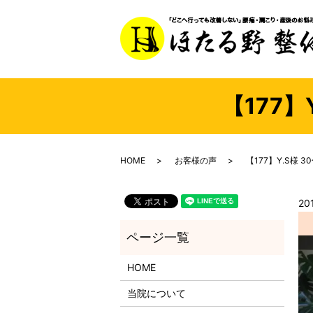
【177】
HOME
お客様の声
【177】Y.S様 
20
HOME
当院について