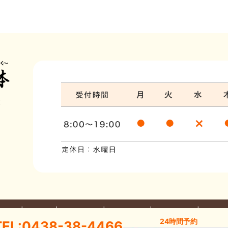
体
だわり
料金案内
部位別の不調
整体について
お問い合わせ
プライバ
24時間予約
TEL:0438-38-4466