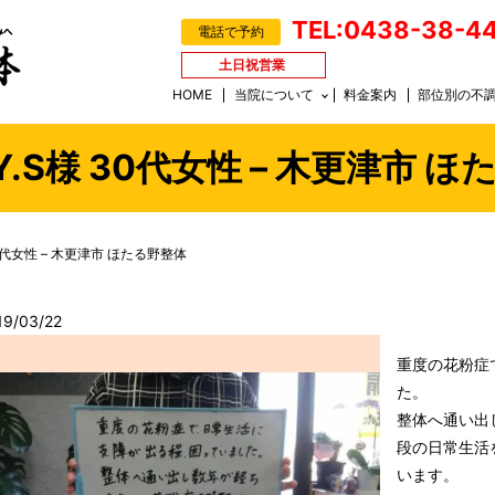
TEL:0438-38-4
電話で予約
土日祝営業
HOME
当院について
料金案内
部位別の不
Y.S様 30代女性 – 木更津市 
30代女性 – 木更津市 ほたる野整体
19/03/22
重度の花粉症
た。
整体へ通い出
段の日常生活
います。