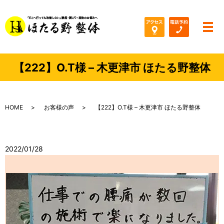
メ
【222】O.T様 – 木更津市 ほたる野整体
HOME
お客様の声
【222】O.T様 – 木更津市 ほたる野整体
2022/01/28