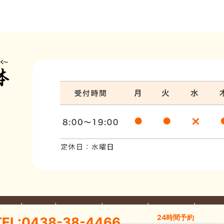
体
だわり
料金案内
部位別の不調
整体について
お問い合わせ
プライバ
24時間予約
TEL:0438-38-4466