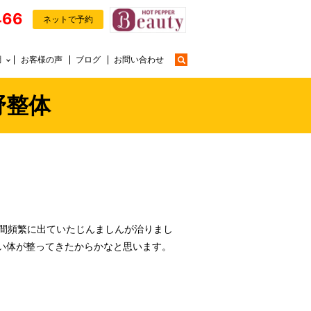
466
ネットで予約
search
調
お客様の声
ブログ
お問い合わせ
野整体
年間頻繁に出ていたじんましんが治りまし
い体が整ってきたからかなと思います。