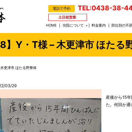
TEL:0438-38-4
電話で予約
土日祝営業
HOME
当院について
料金案内
部位別の不
28】Y・T様 – 木更津市 ほたる
– 木更津市 ほたる野整体
22/03/29
産後から15
た。何回か通