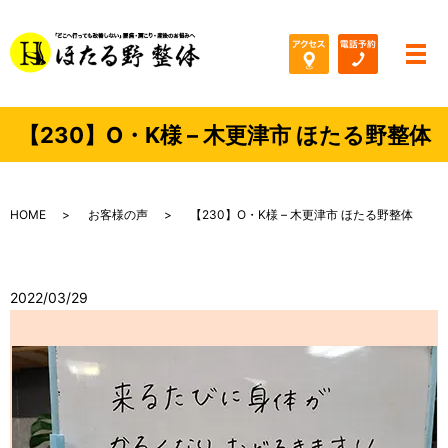
メ
【230】O・K様 – 木更津市 ほたる野整体
HOME
お客様の声
【230】O・K様 – 木更津市 ほたる野整体
2022/03/29