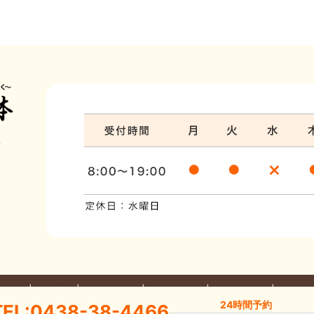
体
だわり
料金案内
部位別の不調
整体について
お問い合わせ
プライバ
24時間予約
TEL:0438-38-4466