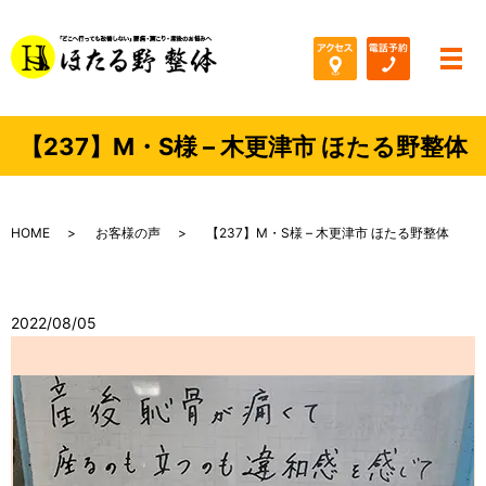
メ
【237】M・S様 – 木更津市 ほたる野整体
HOME
お客様の声
【237】M・S様 – 木更津市 ほたる野整体
2022/08/05