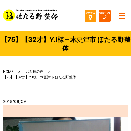
メ
【75】【32才】Y.I様 – 木更津市 ほたる野整
体
HOME
お客様の声
【75】【32才】Y.I様 – 木更津市 ほたる野整体
2018/08/09