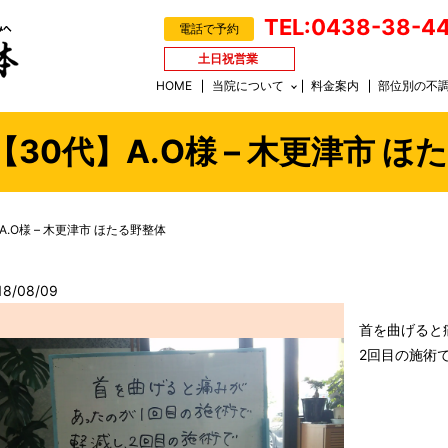
TEL:0438-38-4
電話で予約
土日祝営業
HOME
当院について
料金案内
部位別の不
【30代】A.O様 – 木更津市 
A.O様 – 木更津市 ほたる野整体
18/08/09
首を曲げると
2回目の施術