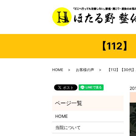
【112】
HOME
お客様の声
【112】【30代】
20
HOME
当院について