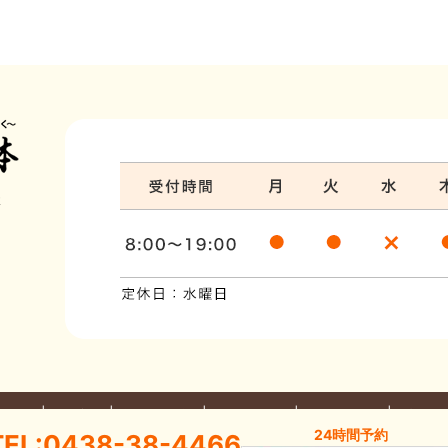
体
だわり
料金案内
部位別の不調
整体について
お問い合わせ
プライバ
24時間予約
TEL:0438-38-4466