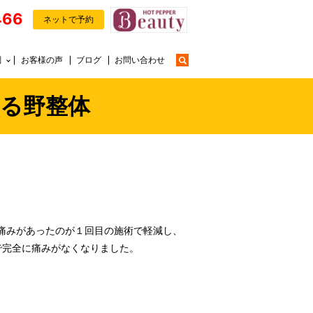
466
ネットで予約
search
調
お客様の声
ブログ
お問い合わせ
ほたる野整体
痛みがあったのが１回目の施術で軽減し、
で完全に痛みがなくなりました。