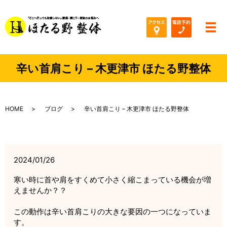
メ
辛い首肩こり – 木更津市 ほたる野整体
HOME
ブログ
辛い首肩こり – 木更津市 ほたる野整体
2024/01/26
寒い時に首や肩をすくめて小さく縮こまっている機会が増
えませんか？？
この動作は辛い首肩こりの大きな要因の一つになっていま
す。