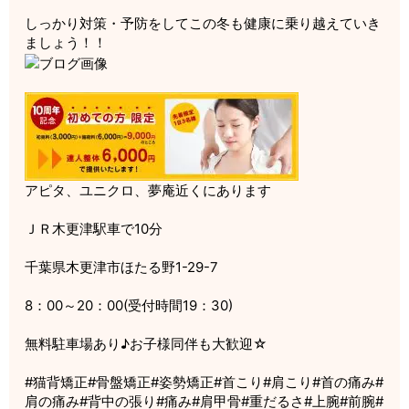
しっかり対策・予防をしてこの冬も健康に乗り越えていき
ましょう！！
アピタ、ユニクロ、夢庵近くにあります
ＪＲ木更津駅車で10分
千葉県木更津市ほたる野1-29-7
8：00～20：00(受付時間19：30)
無料駐車場あり♪お子様同伴も大歓迎☆
#猫背矯正#骨盤矯正#姿勢矯正#首こり#肩こり#首の痛み#
肩の痛み#背中の張り#痛み#肩甲骨#重だるさ#上腕#前腕#