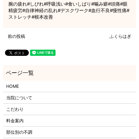
腕の疲れ#しびれ#呼吸浅い#食いしばり#噛み癖#頭痛#眼
精疲労#自律神経の乱れ#デスクワーク#血行不良#慢性痛#
ストレッチ#根本改善
前の投稿
ふくらはぎ
HOME
当院について
こだわり
料金案内
部位別の不調