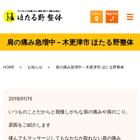
メ
肩の痛み急増中 – 木更津市 ほたる野整体
HOME
お知らせ
肩の痛み急増中 – 木更津市 ほたる野整体
2019/01/15
いつものことだからと我慢しがちな肩の痛みや肩のこり。
原因をご紹介します
揉んでもマッサージしてもなかなか取れない肩の痛み