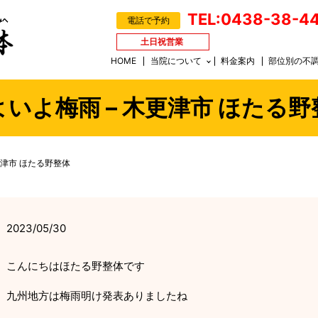
TEL:0438-38-4
電話で予約
土日祝営業
HOME
当院について
料金案内
部位別の不
よいよ梅雨 – 木更津市 ほたる野
更津市 ほたる野整体
2023/05/30
こんにちはほたる野整体です
九州地方は梅雨明け発表ありましたね