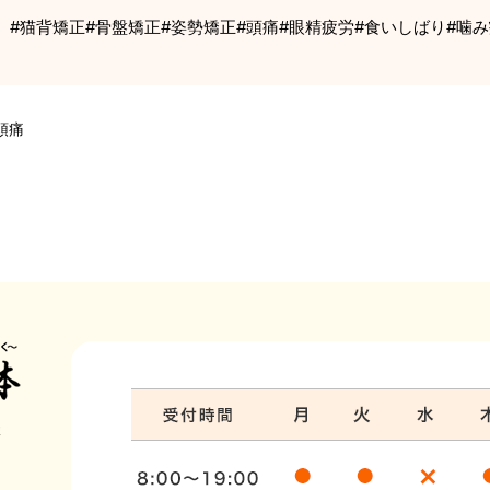
#猫背矯正#骨盤矯正#姿勢矯正#頭痛#眼精疲労#食いしばり#噛
頭痛
体